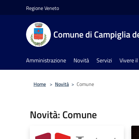
Salta al contenuto principale
Regione Veneto
Comune di Campiglia de
Amministrazione
Novità
Servizi
Vivere 
Home
>
Novità
>
Comune
Novità: Comune