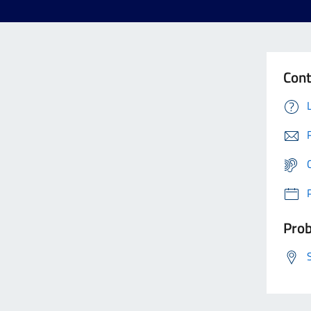
Cont
Prob