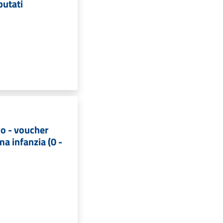
putati
co - voucher
ima infanzia (0 -