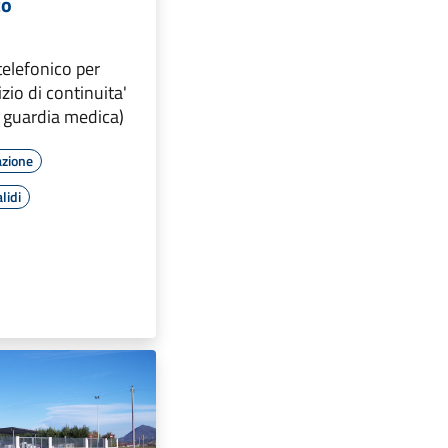
co
elefonico per
zio di continuita'
x guardia medica)
azione
lidi