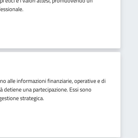
cipi etici e i valori attesi, promuovendo un
fessionale.
cono alle informazioni finanziarie, operative e di
ità detiene una partecipazione. Essi sono
gestione strategica.