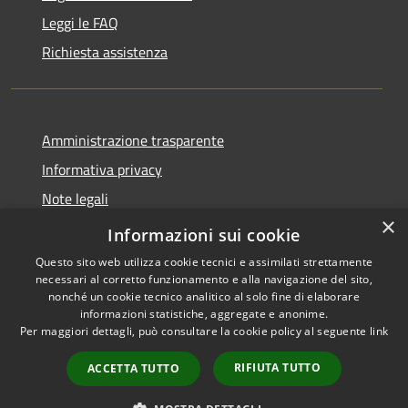
Leggi le FAQ
Richiesta assistenza
Amministrazione trasparente
Informativa privacy
Note legali
×
Dichiarazione di accessibilità
Informazioni sui cookie
Questo sito web utilizza cookie tecnici e assimilati strettamente
necessari al corretto funzionamento e alla navigazione del sito,
nonché un cookie tecnico analitico al solo fine di elaborare
informazioni statistiche, aggregate e anonime.
RSS
Copyright © 2026 • Comune di
Per maggiori dettagli, può consultare la cookie policy al seguente
link
Accessibilità
Campiglia dei Berici • Powered
Privacy
Municipium
Accesso
by
•
RIFIUTA TUTTO
ACCETTA TUTTO
Cookie
redazione
Mappa del sito