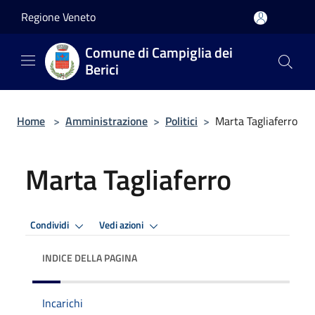
Salta al contenuto principale
Regione Veneto
Comune di Campiglia dei
Berici
Home
>
Amministrazione
>
Politici
>
Marta Tagliaferro
Marta Tagliaferro
Condividi
Vedi azioni
INDICE DELLA PAGINA
Incarichi