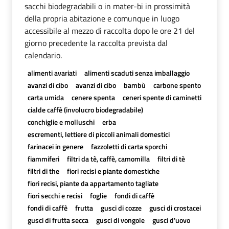
sacchi biodegradabili o in mater-bi in prossimità
della propria abitazione e comunque in luogo
accessibile al mezzo di raccolta dopo le ore 21 del
giorno precedente la raccolta prevista dal
calendario.
alimenti avariati
alimenti scaduti senza imballaggio
avanzi di cibo
avanzi di cibo
bambù
carbone spento
carta umida
cenere spenta
ceneri spente di caminetti
cialde caffè (involucro biodegradabile)
conchiglie e molluschi
erba
escrementi, lettiere di piccoli animali domestici
farinacei in genere
fazzoletti di carta sporchi
fiammiferi
filtri da tè, caffè, camomilla
filtri di tè
filtri di the
fiori recisi e piante domestiche
fiori recisi, piante da appartamento tagliate
fiori secchi e recisi
foglie
fondi di caffè
fondi di caffè
frutta
gusci di cozze
gusci di crostacei
gusci di frutta secca
gusci di vongole
gusci d'uovo