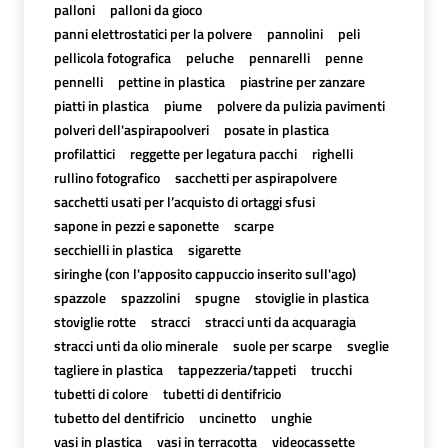
palloni
palloni da gioco
panni elettrostatici per la polvere
pannolini
peli
pellicola fotografica
peluche
pennarelli
penne
pennelli
pettine in plastica
piastrine per zanzare
piatti in plastica
piume
polvere da pulizia pavimenti
polveri dell'aspirapoolveri
posate in plastica
profilattici
reggette per legatura pacchi
righelli
rullino fotografico
sacchetti per aspirapolvere
sacchetti usati per l’acquisto di ortaggi sfusi
sapone in pezzi e saponette
scarpe
secchielli in plastica
sigarette
siringhe (con l'apposito cappuccio inserito sull'ago)
spazzole
spazzolini
spugne
stoviglie in plastica
stoviglie rotte
stracci
stracci unti da acquaragia
stracci unti da olio minerale
suole per scarpe
sveglie
tagliere in plastica
tappezzeria/tappeti
trucchi
tubetti di colore
tubetti di dentifricio
tubetto del dentifricio
uncinetto
unghie
vasi in plastica
vasi in terracotta
videocassette