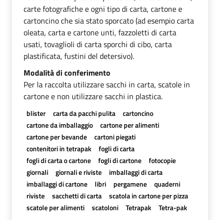
carte fotografiche e ogni tipo di carta, cartone e
cartoncino che sia stato sporcato (ad esempio carta
oleata, carta e cartone unti, fazzoletti di carta
usati, tovaglioli di carta sporchi di cibo, carta
plastificata, fustini del detersivo).
Modalità di conferimento
Per la raccolta utilizzare sacchi in carta, scatole in
cartone e non utilizzare sacchi in plastica.
blister
carta da pacchi pulita
cartoncino
cartone da imballaggio
cartone per alimenti
cartone per bevande
cartoni piegati
contenitori in tetrapak
fogli di carta
fogli di carta o cartone
fogli di cartone
fotocopie
giornali
giornali e riviste
imballaggi di carta
imballaggi di cartone
libri
pergamene
quaderni
riviste
sacchetti di carta
scatola in cartone per pizza
scatole per alimenti
scatoloni
Tetrapak
Tetra-pak