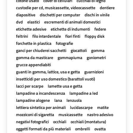
cotone usato
cover di cellulari
cucchiai di legno
custodie per cd, musicassette, videocassette
dentiere
diapositive
dischetti per computer
dischi in vinile
dvd
elastici
escrementi di animali domestici
etichette adesive
etichette di indumenti
federe
feltrini
filo interdentale
fiori finti
floppy disk
forchette in plastica
fotografie
ganci per chiuderei sacchetti
giocattoli
gomma
gomma da masticare
gommapiuma
goniometri
grucce appendiabiti
guanti in gomma, lattice, usa e getta
guarnizioni
insetticidi per uso domestico (barattoli vuoti)
lacci per scarpe
lamette usa e getta
lampadine a incandescenza
lampadine a led
lampadine alogene
lana
lenzuola
lettiera sintetica per animali
lucidascarpe
matite
mozziconi di sigaretta
musicassette
nastro adesivo
negativi fotografici
occhiali
occhiali (montatura)
oggetti formati da più materiali
ombrelli
ovatta