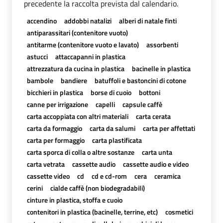
precedente la raccolta prevista dal calendario.
accendino
addobbi natalizi
alberi di natale finti
antiparassitari (contenitore vuoto)
antitarme (contenitore vuoto e lavato)
assorbenti
astucci
attaccapanni in plastica
attrezzatura da cucina in plastica
bacinelle in plastica
bambole
bandiere
batuffoli e bastoncini di cotone
bicchieri in plastica
borse di cuoio
bottoni
canne per irrigazione
capelli
capsule caffè
carta accoppiata con altri materiali
carta cerata
carta da formaggio
carta da salumi
carta per affettati
carta per formaggio
carta plastificata
carta sporca di colla o altre sostanze
carta unta
carta vetrata
cassette audio
cassette audio e video
cassette video
cd
cd e cd-rom
cera
ceramica
cerini
cialde caffè (non biodegradabili)
cinture in plastica, stoffa e cuoio
contenitori in plastica (bacinelle, terrine, etc)
cosmetici