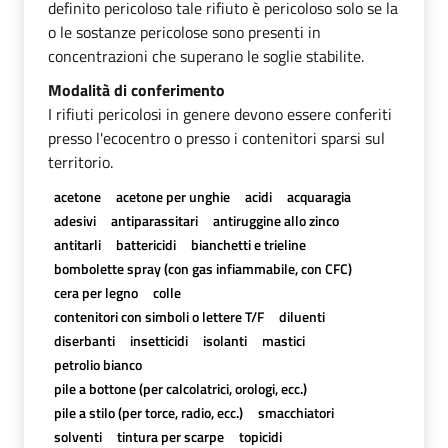
definito pericoloso tale rifiuto è pericoloso solo se la
o le sostanze pericolose sono presenti in
concentrazioni che superano le soglie stabilite.
Modalità di conferimento
I rifiuti pericolosi in genere devono essere conferiti
presso l'ecocentro o presso i contenitori sparsi sul
territorio.
acetone
acetone per unghie
acidi
acquaragia
adesivi
antiparassitari
antiruggine allo zinco
antitarli
battericidi
bianchetti e trieline
bombolette spray (con gas infiammabile, con CFC)
cera per legno
colle
contenitori con simboli o lettere T/F
diluenti
diserbanti
insetticidi
isolanti
mastici
petrolio bianco
pile a bottone (per calcolatrici, orologi, ecc.)
pile a stilo (per torce, radio, ecc.)
smacchiatori
solventi
tintura per scarpe
topicidi