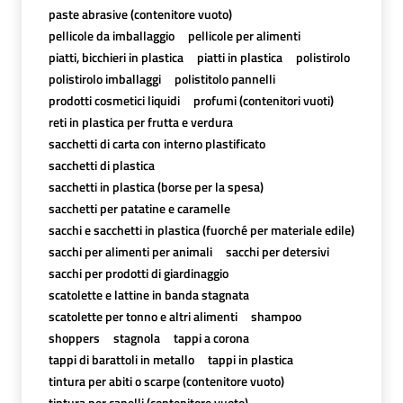
paste abrasive (contenitore vuoto)
pellicole da imballaggio
pellicole per alimenti
piatti, bicchieri in plastica
piatti in plastica
polistirolo
polistirolo imballaggi
polistitolo pannelli
prodotti cosmetici liquidi
profumi (contenitori vuoti)
reti in plastica per frutta e verdura
sacchetti di carta con interno plastificato
sacchetti di plastica
sacchetti in plastica (borse per la spesa)
sacchetti per patatine e caramelle
sacchi e sacchetti in plastica (fuorché per materiale edile)
sacchi per alimenti per animali
sacchi per detersivi
sacchi per prodotti di giardinaggio
scatolette e lattine in banda stagnata
scatolette per tonno e altri alimenti
shampoo
shoppers
stagnola
tappi a corona
tappi di barattoli in metallo
tappi in plastica
tintura per abiti o scarpe (contenitore vuoto)
tintura per capelli (contenitore vuoto)