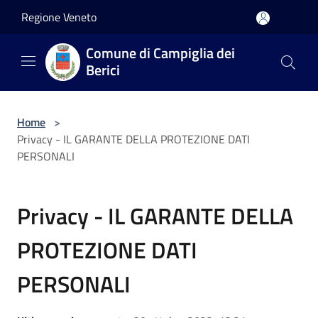
Salta al contenuto principale
Regione Veneto
Comune di Campiglia dei
Berici
Home
>
Privacy - IL GARANTE DELLA PROTEZIONE DATI
PERSONALI
Privacy - IL GARANTE DELLA
PROTEZIONE DATI
PERSONALI