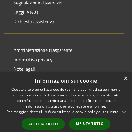
Segnalazione disservizio
Leggi le FAQ
Richiesta assistenza
Amministrazione trasparente
Informativa privacy
Note legali
×
Dichiarazione di accessibilità
Informazioni sui cookie
Questo sito web utilizza cookie tecnici e assimilati strettamente
necessari al corretto funzionamento e alla navigazione del sito,
nonché un cookie tecnico analitico al solo fine di elaborare
informazioni statistiche, aggregate e anonime.
RSS
Copyright © 2026 • Comune di
Per maggiori dettagli, può consultare la cookie policy al seguente
link
Accessibilità
Campiglia dei Berici • Powered
Privacy
Municipium
Accesso
by
•
RIFIUTA TUTTO
ACCETTA TUTTO
Cookie
redazione