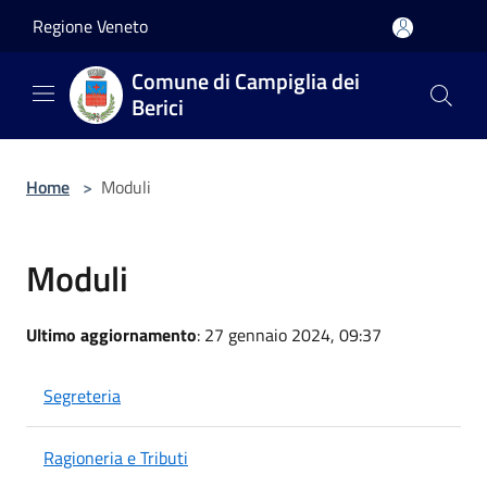
Salta al contenuto principale
Regione Veneto
Comune di Campiglia dei
Berici
Home
>
Moduli
Moduli
Ultimo aggiornamento
: 27 gennaio 2024, 09:37
Segreteria
Ragioneria e Tributi