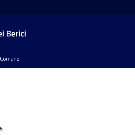
i Berici
il Comune
56