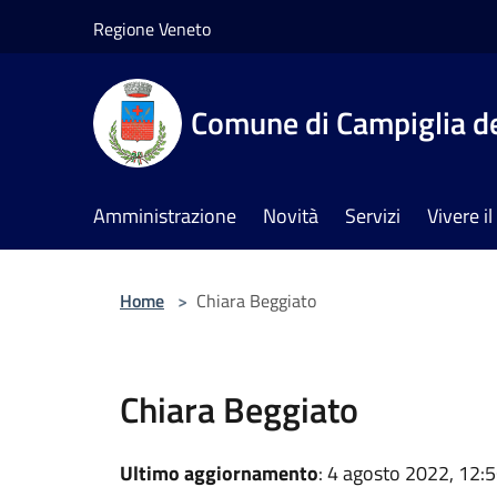
Salta al contenuto principale
Regione Veneto
Comune di Campiglia de
Amministrazione
Novità
Servizi
Vivere 
Home
>
Chiara Beggiato
Chiara Beggiato
Ultimo aggiornamento
: 4 agosto 2022, 12: