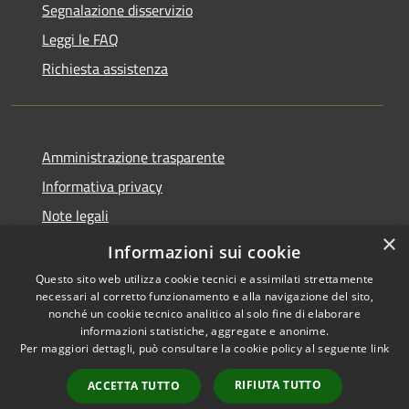
Segnalazione disservizio
Leggi le FAQ
Richiesta assistenza
Amministrazione trasparente
Informativa privacy
Note legali
×
Dichiarazione di accessibilità
Informazioni sui cookie
Questo sito web utilizza cookie tecnici e assimilati strettamente
necessari al corretto funzionamento e alla navigazione del sito,
nonché un cookie tecnico analitico al solo fine di elaborare
informazioni statistiche, aggregate e anonime.
RSS
Copyright © 2026 • Comune di
Per maggiori dettagli, può consultare la cookie policy al seguente
link
Accessibilità
Campiglia dei Berici • Powered
Privacy
Municipium
Accesso
by
•
RIFIUTA TUTTO
ACCETTA TUTTO
Cookie
redazione