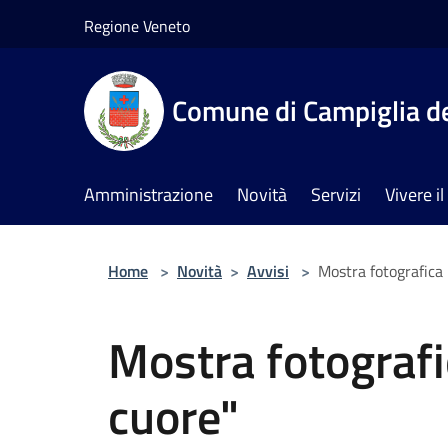
Salta al contenuto principale
Regione Veneto
Comune di Campiglia de
Amministrazione
Novità
Servizi
Vivere 
Home
>
Novità
>
Avvisi
>
Mostra fotografica 
Mostra fotografic
cuore"