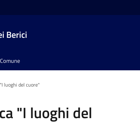
i Berici
il Comune
"I luoghi del cuore"
a "I luoghi del