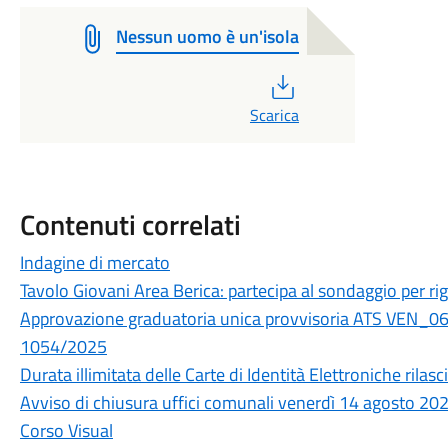
Nessun uomo è un'isola
PDF
Scarica
Contenuti correlati
Indagine di mercato
Tavolo Giovani Area Berica: partecipa al sondaggio per rigen
Approvazione graduatoria unica provvisoria ATS VEN_06
1054/2025
Durata illimitata delle Carte di Identità Elettroniche rilasc
Avviso di chiusura uffici comunali venerdì 14 agosto 20
Corso Visual