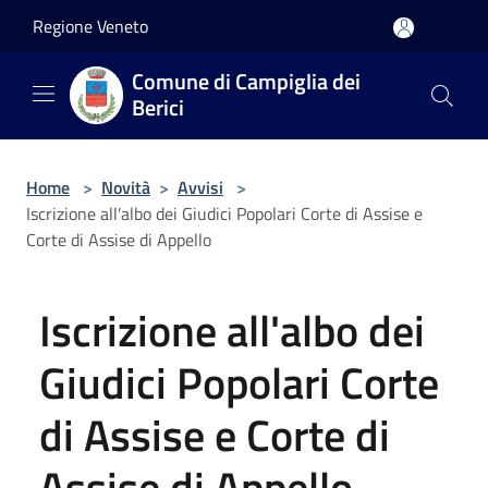
Salta al contenuto principale
Regione Veneto
Comune di Campiglia dei
Berici
Home
>
Novità
>
Avvisi
>
Iscrizione all'albo dei Giudici Popolari Corte di Assise e
Corte di Assise di Appello
Iscrizione all'albo dei
Giudici Popolari Corte
di Assise e Corte di
Assise di Appello