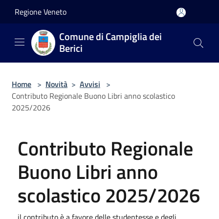
Salta al contenuto principale
Regione Veneto
Comune di Campiglia dei
Berici
Home
>
Novità
>
Avvisi
>
Contributo Regionale Buono Libri anno scolastico
2025/2026
Contributo Regionale
Buono Libri anno
scolastico 2025/2026
il contributo è a favore delle studentesse e degli