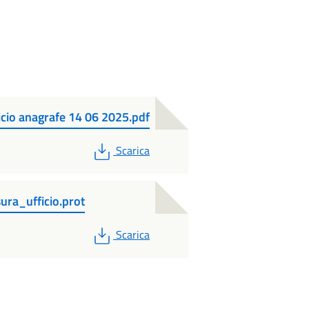
ficio anagrafe 14 06 2025.pdf
PDF
Scarica
ra_ufficio.prot
PDF
Scarica