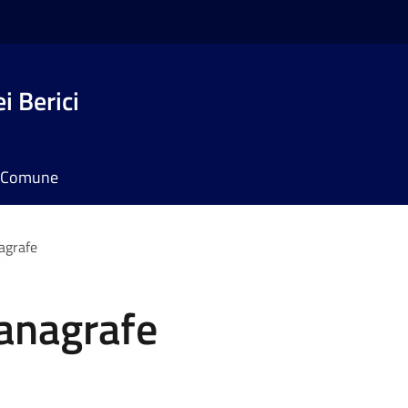
i Berici
il Comune
agrafe
 anagrafe